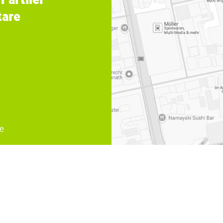
tare
e
ich
,
Familienrecht Ehescheidung Muelheim an der Ruhr
,
Schei