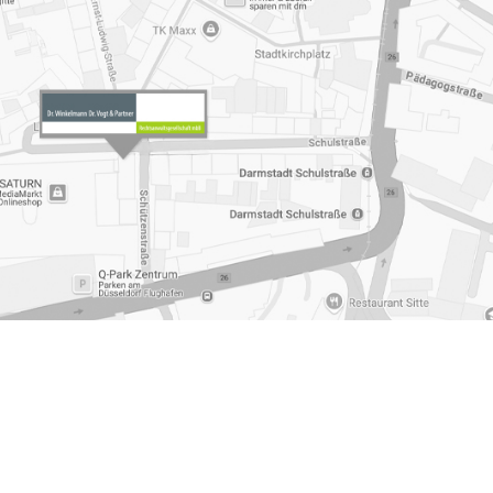
dung Muelheim an der Ruhr
,
Unternehmensnachfolge