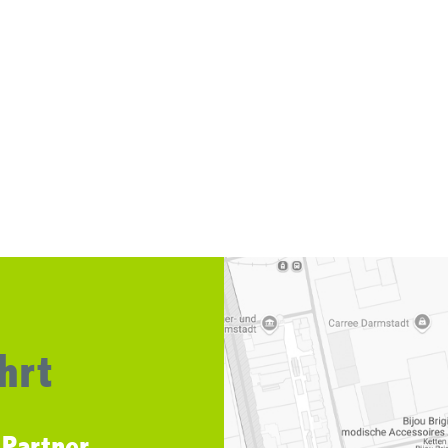
hrt
 Partner